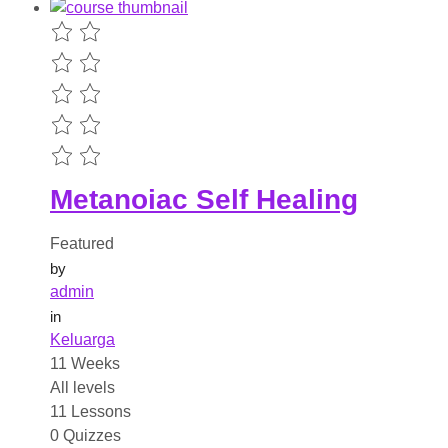
Metanoiac Self Healing
Featured
by
admin
in
Keluarga
11 Weeks
All levels
11 Lessons
0 Quizzes