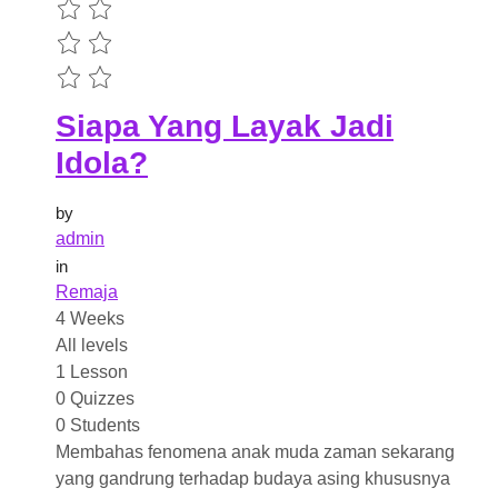
Siapa Yang Layak Jadi
Idola?
by
admin
in
Remaja
4 Weeks
All levels
1 Lesson
0 Quizzes
0 Students
Membahas fenomena anak muda zaman sekarang
yang gandrung terhadap budaya asing khususnya