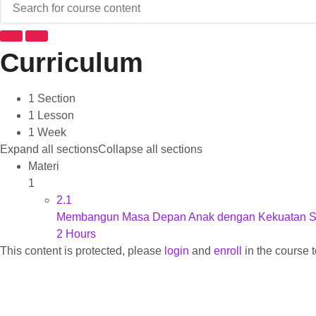
Curriculum
1 Section
1 Lesson
1 Week
Expand all sections
Collapse all sections
Materi
1
2.1
Membangun Masa Depan Anak dengan Kekuatan Story
2 Hours
This content is protected, please
login
and
enroll
in the course t